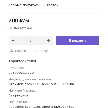
Тесьма полубусины Цветок
200
₽
/м
Достаточно
В корзину
Рассчитать доставку
Характеристики
ШтрихКод
2030000311170
Индивидуальные свойства
41c33b9c-c7cb-11e8-ab00-54a0508745ba
Наличие Рисунка
Без рисунка
Назначение
9eec5e56-c7df-11e8-ab00-54a0508745ba