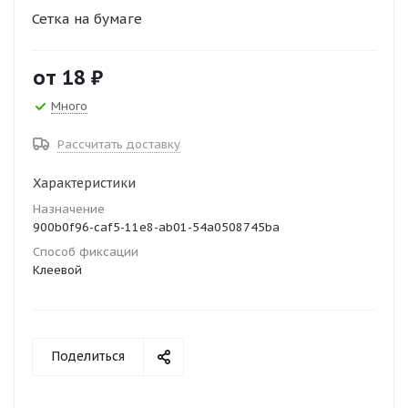
Сетка на бумаге
от
18 ₽
Много
Рассчитать доставку
Характеристики
Назначение
900b0f96-caf5-11e8-ab01-54a0508745ba
Способ фиксации
Клеевой
Поделиться