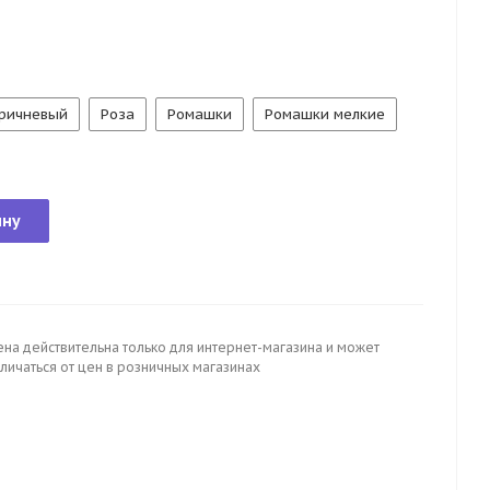
оричневый
Роза
Ромашки
Ромашки мелкие
ину
ена действительна только для интернет-магазина и может
личаться от цен в розничных магазинах