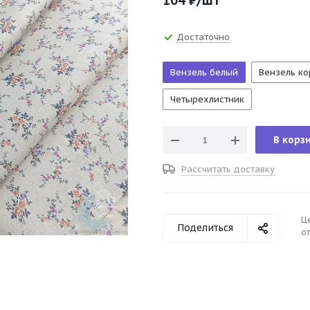
104
₽
/шт
Достаточно
Вензель белый
Вензель к
Четырехлистник
В корз
Рассчитать доставку
Ц
Поделиться
от