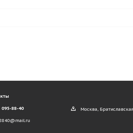
акты
) 095-88-40
Москва, Братиславская
8840@mail.ru