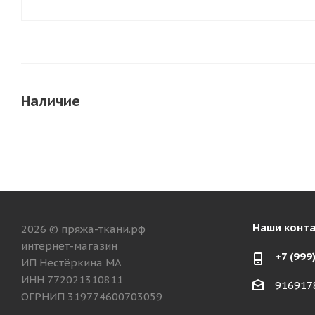
Наличие
Наши конт
2026 © пряжа-ткани.рф
интернет-магазин
+7 (999
ИП Нестёркина МА
ИНН 772021310811
916917
ОГРНИП 319774600703059