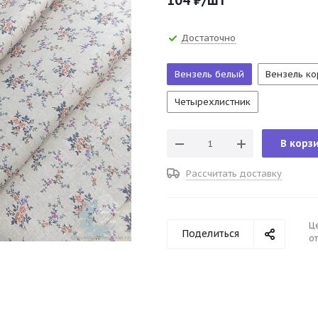
104
₽
/шт
Достаточно
Вензель белый
Вензель к
Четырехлистник
В корз
Рассчитать доставку
Ц
Поделиться
от