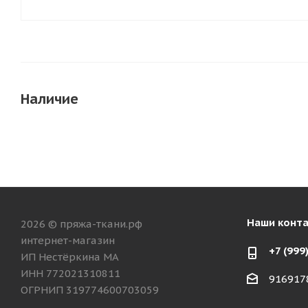
Наличие
Наши конт
2026 © пряжа-ткани.рф
интернет-магазин
+7 (999
ИП Нестёркина МА
ИНН 772021310811
916917
ОГРНИП 319774600703059