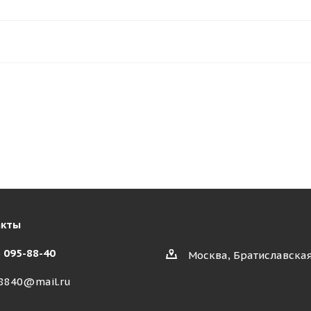
акты
) 095-88-40
Москва, Братиславская
8840@mail.ru