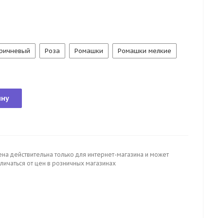
оричневый
Роза
Ромашки
Ромашки мелкие
ину
ена действительна только для интернет-магазина и может
личаться от цен в розничных магазинах