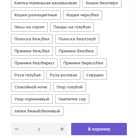
Клетка маленькая васильковая
Кошки бел/черн
Кошки разноцветные
Кошки черн/бел
Лисы на сером
Панды на голубом
Полоска беж/бел
Полоска бел/голуб
Пряники беж/бел
Пряники бел/беж
Пряники бел/бирюз
Пряники бирюз/бел
Роза голубая
Роза розовая
Совушки
Спокойной ночи
Узор голубой
Узор коричневый
Чаепитие сер
лапки белый/бежевый
В корзину