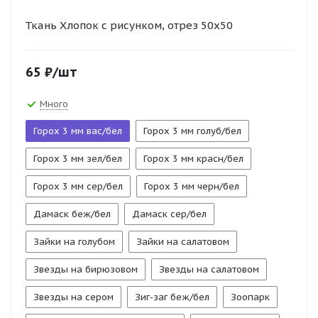
Ткань Хлопок с рисунком, отрез 50х50
65
₽
/шт
Много
Горох 3 мм вас/бел
Горох 3 мм голуб/бел
Горох 3 мм зел/бел
Горох 3 мм красн/бел
Горох 3 мм сер/бел
Горох 3 мм черн/бел
Дамаск беж/бел
Дамаск сер/бел
Зайки на голубом
Зайки на салатовом
Звезды на бирюзовом
Звезды на салатовом
Звезды на сером
Зиг-заг беж/бел
Зоопарк