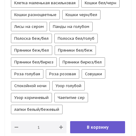
Клетка маленькая васильковая
Кошки бел/черн
Кошки разноцветные
Кошки черн/бел
Лисы на сером
Панды на голубом
Полоска беж/бел
Полоска бел/голуб
Пряники беж/бел
Пряники бел/беж
Пряники бел/бирюз
Пряники бирюз/бел
Роза голубая
Роза розовая
Совушки
Спокойной ночи
Узор голубой
Узор коричневый
Чаепитие сер
лапки белый/бежевый
В корзину