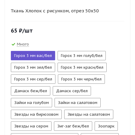
Ткань Хлопок с рисунком, отрез 50х50
65
₽
/шт
Много
Горох 3 мм вас/бел
Горох 3 мм голуб/бел
Горох 3 мм зел/бел
Горох 3 мм красн/бел
Горох 3 мм сер/бел
Горох 3 мм черн/бел
Дамаск беж/бел
Дамаск сер/бел
Зайки на голубом
Зайки на салатовом
Звезды на бирюзовом
Звезды на салатовом
Звезды на сером
Зиг-заг беж/бел
Зоопарк