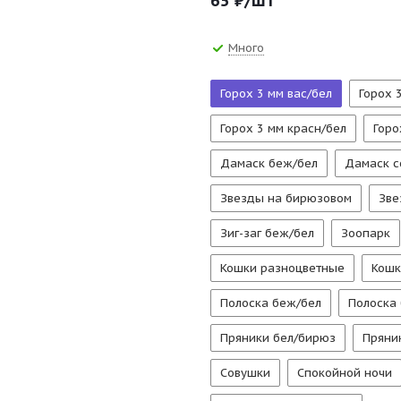
65
₽
/шт
Много
Горох 3 мм вас/бел
Горох 
Горох 3 мм красн/бел
Горо
Дамаск беж/бел
Дамаск с
Звезды на бирюзовом
Зве
Зиг-заг беж/бел
Зоопарк
Кошки разноцветные
Кошк
Полоска беж/бел
Полоска 
Пряники бел/бирюз
Пряни
Совушки
Спокойной ночи