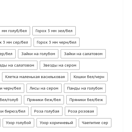
3 мм голуб/бел
Горох 3 мм зел/бел
х 3 мм сер/бел
Горох 3 мм черн/бел
ер/бел
Зайки на голубом
Зайки на салатовом
зды на салатовом
Звезды на сером
Клетка маленькая васильковая
Кошки бел/черн
и черн/бел
Лисы на сером
Панды на голубом
бел/голуб
Пряники беж/бел
Пряники бел/беж
ки бирюз/бел
Роза голубая
Роза розовая
Узор голубой
Узор коричневый
Чаепитие сер