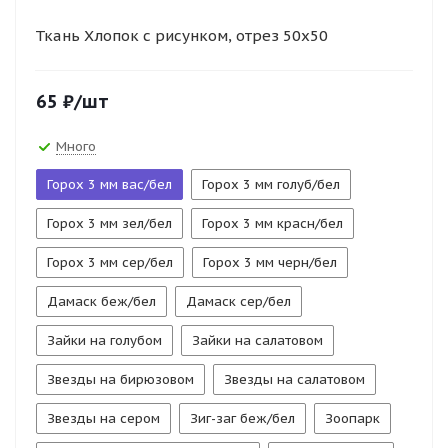
Ткань Хлопок с рисунком, отрез 50х50
65
₽
/шт
Много
Горох 3 мм вас/бел
Горох 3 мм голуб/бел
Горох 3 мм зел/бел
Горох 3 мм красн/бел
Горох 3 мм сер/бел
Горох 3 мм черн/бел
Дамаск беж/бел
Дамаск сер/бел
Зайки на голубом
Зайки на салатовом
Звезды на бирюзовом
Звезды на салатовом
Звезды на сером
Зиг-заг беж/бел
Зоопарк