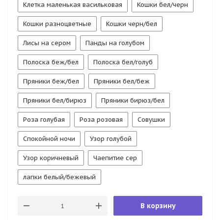
Клетка маленькая васильковая
Кошки бел/черн
Кошки разноцветные
Кошки черн/бел
Лисы на сером
Панды на голубом
Полоска беж/бел
Полоска бел/голуб
Пряники беж/бел
Пряники бел/беж
Пряники бел/бирюз
Пряники бирюз/бел
Роза голубая
Роза розовая
Совушки
Спокойной ночи
Узор голубой
Узор коричневый
Чаепитие сер
лапки белый/бежевый
В корзину