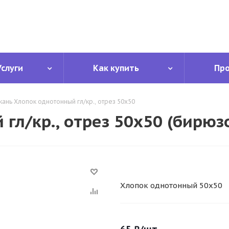
Услуги
Как купить
Пр
кань Хлопок однотонный гл/кр., отрез 50х50
гл/кр., отрез 50х50 (бирюз
Хлопок однотонный 50х50