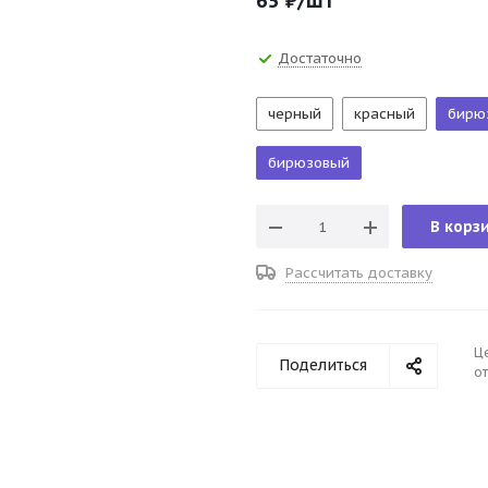
65
₽
/шт
Достаточно
черный
красный
бирю
бирюзовый
В корз
Рассчитать доставку
Ц
Поделиться
от