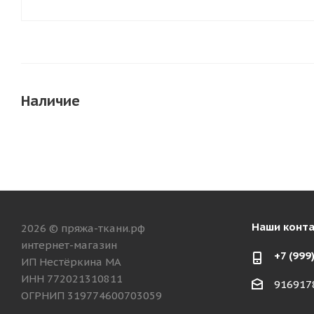
Наличие
Наши конт
2026 © пряжа-ткани.рф
интернет-магазин
+7 (999
ИП Нестёркина МА
ИНН 772021310811
916917
ОГРНИП 319774600703059