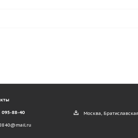
акты
) 095-88-40
Москва, Братиславская
8840@mail.ru