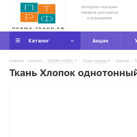
Интернет-магазин
товаров для шитья
и рукоделия
Каталог
Акции
Главная
-
Каталог
-
ТКАНИ, КОЖА
-
Ткань отрезы
-
Отрезы
-
Т
Ткань Хлопок однотонный 