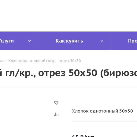
Услуги
Как купить
Пр
кань Хлопок однотонный гл/кр., отрез 50х50
гл/кр., отрез 50х50 (бирюз
Хлопок однотонный 50х50