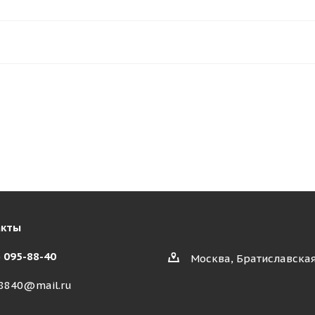
акты
) 095-88-40
Москва, Братиславская
8840@mail.ru