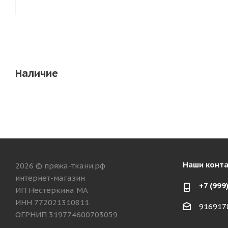
Наличие
Наши конт
2026 © пряжа-ткани.рф
интернет-магазин
+7 (999
ИП Нестёркина МА
ИНН 772021310811
916917
ОГРНИП 319774600703059