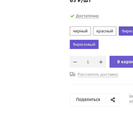
65
₽
/шт
Достаточно
черный
красный
бирю
бирюзовый
В корз
Рассчитать доставку
Ц
Поделиться
от