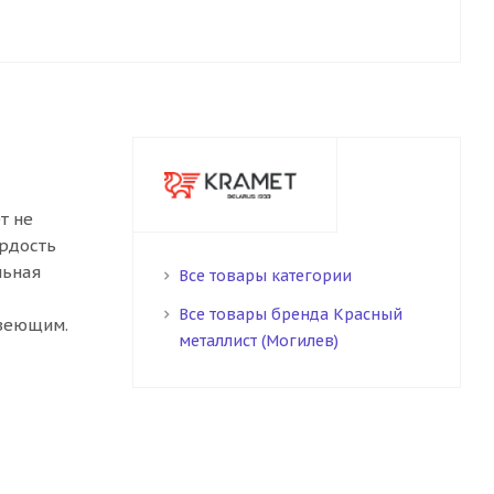
т не
ёрдость
льная
Все товары категории
Все товары бренда Красный
авеющим.
металлист (Могилев)