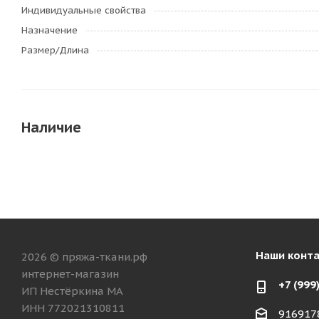
Индивидуальные свойства
Назначение
Размер/Длина
Наличие
Наши конт
2026 © пряжа-ткани.рф
интернет-магазин
+7 (999
ИП Нестёркина МА
ИНН 772021310811
916917