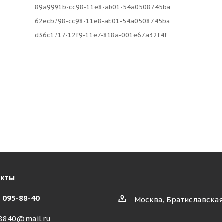
89a9991b-cc98-11e8-ab01-54a0508745ba
62ecb798-cc98-11e8-ab01-54a0508745ba
d36c1717-12f9-11e7-818a-001e67a32f4f
акты
) 095-88-40
Москва, Братиславская
8840@mail.ru