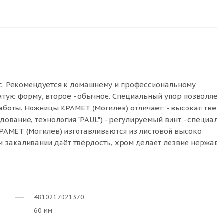
с. Рекомендуется к домашнему и профессиональному
тую форму, второе - обычное. Специальный упор позволяе
аботы. Ножницы КРАМЕТ (Могилев) отличает: - высокая тв
удование, технология "PAUL") - регулируемый винт - специа
АМЕТ (Могилев) изготавливаются из листовой высоко
при закаливании даёт твёрдость, хром делает лезвие нерж
4810217021370
60 мм