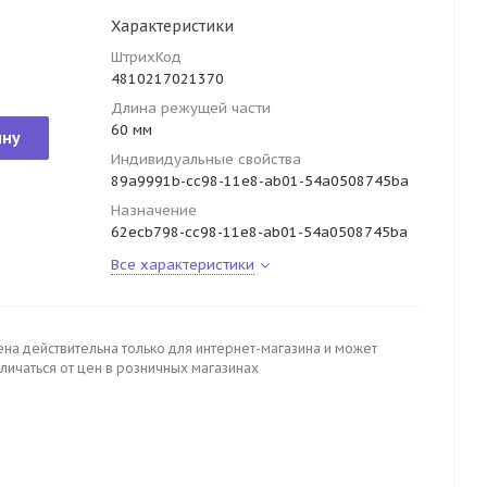
Характеристики
ШтрихКод
4810217021370
Длина режущей части
60 мм
ину
Индивидуальные свойства
89a9991b-cc98-11e8-ab01-54a0508745ba
Назначение
62ecb798-cc98-11e8-ab01-54a0508745ba
Все характеристики
ена действительна только для интернет-магазина и может
личаться от цен в розничных магазинах