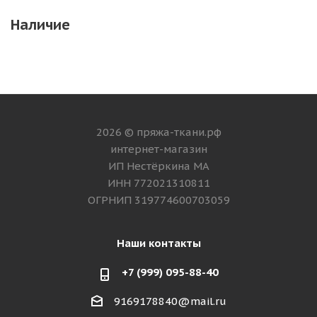
Наличие
2026 © пряжа-ткани.рф
интернет-магазин
ИП Нестёркина МА
ИНН 772021310811
ОГРНИП 319774600703059
Наши контакты
+7 (999) 095-88-40
9169178840@mail.ru