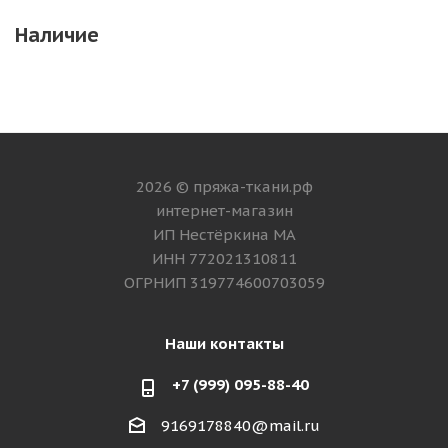
Наличие
2026 © пряжа-ткани.рф
интернет-магазин
ИП Нестёркина МА
ИНН 772021310811
ОГРНИП 319774600703059
Наши контакты
+7 (999) 095-88-40
9169178840@mail.ru