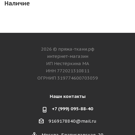
Наличие
2026 © пряжа-ткани.рф
интернет-магазин
ИП Нестёркина МА
ИНН 772021310811
ОГРНИП 319774600703059
Наши контакты
+7 (999) 095-88-40
9169178840@mail.ru
Москва, Братиславская, 20