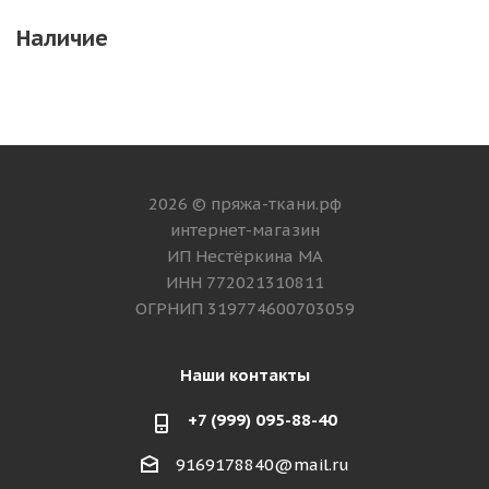
Наличие
2026 © пряжа-ткани.рф
интернет-магазин
ИП Нестёркина МА
ИНН 772021310811
ОГРНИП 319774600703059
Наши контакты
+7 (999) 095-88-40
9169178840@mail.ru