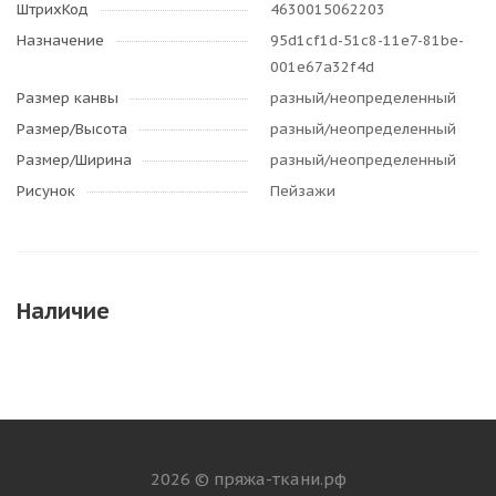
ШтрихКод
4630015062203
Назначение
95d1cf1d-51c8-11e7-81be-
001e67a32f4d
Размер канвы
разный/неопределенный
Размер/Высота
разный/неопределенный
Размер/Ширина
разный/неопределенный
Рисунок
Пейзажи
Наличие
2026 © пряжа-ткани.рф