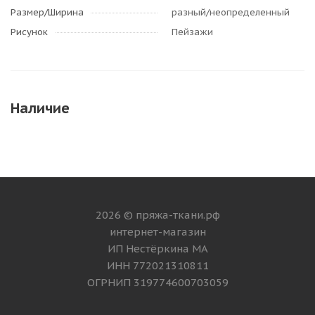
Размер/Ширина
разный/неопределенный
Рисунок
Пейзажи
Наличие
2026 © пряжа-ткани.рф
интернет-магазин
ИП Нестёркина МА
ИНН 772021310811
ОГРНИП 319774600703059