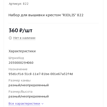
Артикул:
822
Набор для вышивки крестом "RIOLIS" 822
360
₽
/шт
Нет в наличии
Характеристики
ШтрихКод
2030000294060
Назначение
95d1cf1d-51c8-11e7-81be-001e67a32f4d
Размер канвы
разный/неопределенный
Размер/Высота
разный/неопределенный
Все характеристики