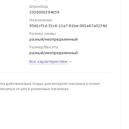
ШтрихКод
2030000294039
Назначение
95d1cf1d-51c8-11e7-81be-001e67a32f4d
Размер канвы
разный/неопределенный
Размер/Высота
разный/неопределенный
Все характеристики
ена действительна только для интернет-магазина и может
личаться от цен в розничных магазинах