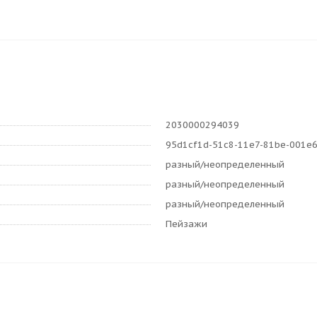
2030000294039
95d1cf1d-51c8-11e7-81be-001e
разный/неопределенный
разный/неопределенный
разный/неопределенный
Пейзажи