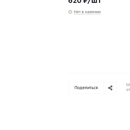
620
₽
/шт
Нет в наличии
Ц
Поделиться
от