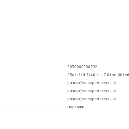
2030000298792
95d1cf1d-51c8-11e7-81be-001e
разный/неопределенный
разный/неопределенный
разный/неопределенный
Пейзажи