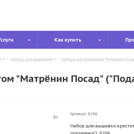
Услуги
Как купить
Пр
А
-
Наборы для вышивания
-
Наборы для вышивания "Матрёнин Поса
ом "Матрёнин Посад" ("Под
Артикул:
8206
Набор для вышивки крестом
рукавички") 8206