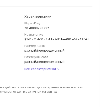
Характеристики
ШтрихКод
2030000298792
Назначение
95d1cf1d-51c8-11e7-81be-001e67a32f4d
Размер канвы
разный/неопределенный
Размер/Высота
разный/неопределенный
Все характеристики
ена действительна только для интернет-магазина и может
личаться от цен в розничных магазинах