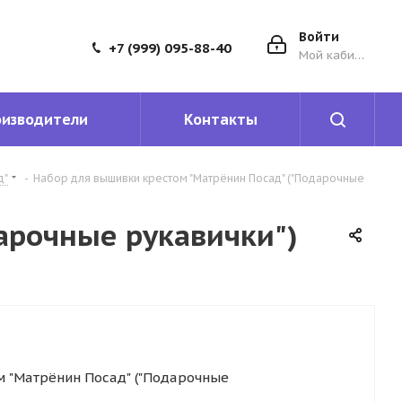
Войти
+7 (999) 095-88-40
Мой кабинет
оизводители
Контакты
д"
-
Набор для вышивки крестом "Матрёнин Посад" ("Подарочные
арочные рукавички")
 "Матрёнин Посад" ("Подарочные