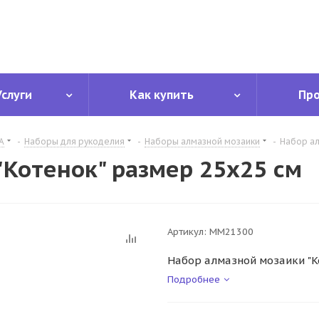
Услуги
Как купить
Пр
А
-
Наборы для рукоделия
-
Наборы алмазной мозаики
-
Набор ал
"Котенок" размер 25х25 см
Артикул:
ММ21300
Набор алмазной мозаики "К
Подробнее