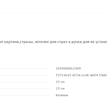
 картина,стразы, лоточек для страз и ручка для их устано
2030000012589
3571d1e3-d13d-11e8-ab04-54a
25 см
25 см
Котенок