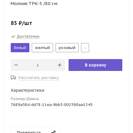
Молния ТРК-5 /80 см
85
₽
/шт
Достаточно
белый
желтый
розовый
-
В корзину
Рассчитать доставку
Характеристики
Размер/Длина
7689a58d-dd78-11ea-9bb5-002590aa1345
Поделиться