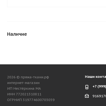
Наличие
Наши конт
2026 © пряжа-ткани.рф
интернет-магазин
+7 (999
ИП Нестёркина МА
ИНН 772021310811
916917
ОГРНИП 319774600703059