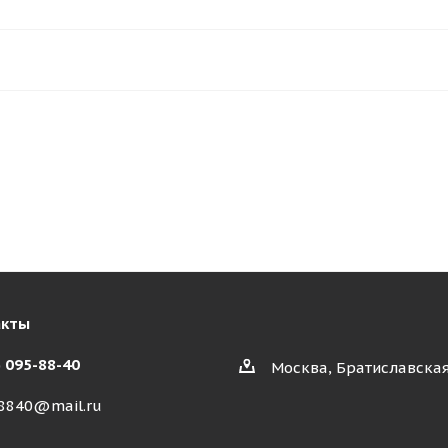
акты
) 095-88-40
Москва, Братиславская
8840@mail.ru