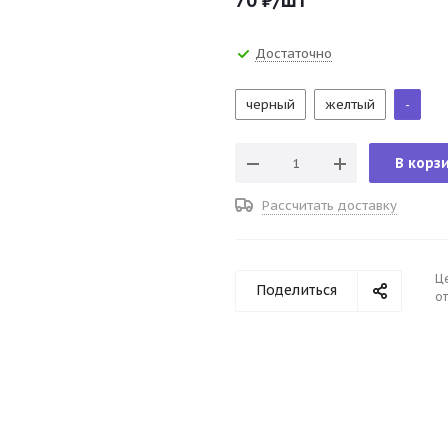
70
₽
/шт
Достаточно
черный
желтый
-
В корз
Рассчитать доставку
Ц
Поделиться
от