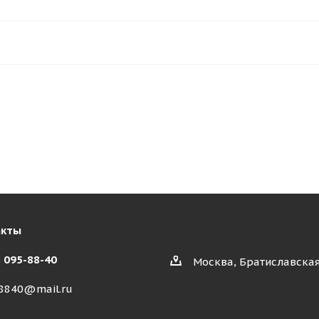
акты
) 095-88-40
Москва, Братиславская
8840@mail.ru