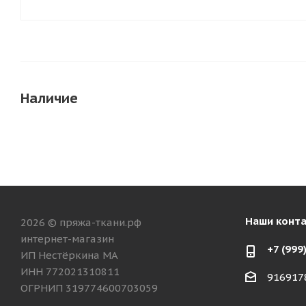
Наличие
Наши конт
2026 © пряжа-ткани.рф
интернет-магазин
+7 (999
ИП Нестёркина МА
ИНН 772021310811
916917
ОГРНИП 319774600703059