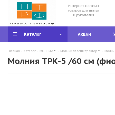
Интернет-магазин
товаров для шитья
и рукоделия
Каталог
Акции
Главная
-
Каталог
-
МОЛНИИ
-
Молнии пластик трактор
-
Молния
Молния ТРК-5 /60 см (фи