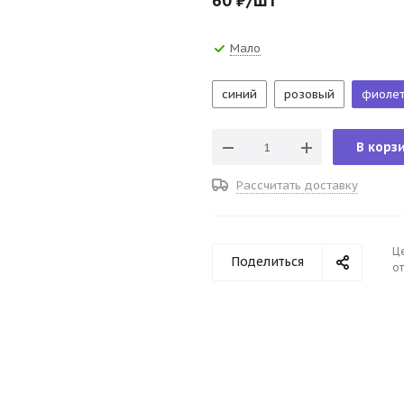
60
₽
/шт
Мало
синий
розовый
фиоле
В корз
Рассчитать доставку
Ц
Поделиться
от