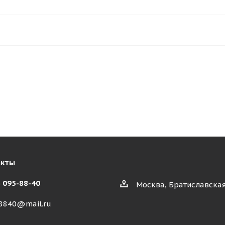
акты
) 095-88-40
Москва, Братиславская
8840@mail.ru