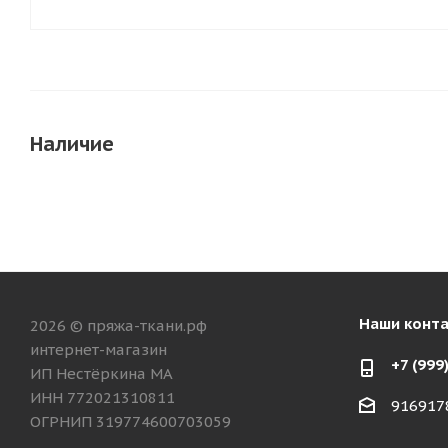
Наличие
Наши конт
2026 © пряжа-ткани.рф
интернет-магазин
+7 (999
ИП Нестёркина МА
ИНН 772021310811
916917
ОГРНИП 319774600703059