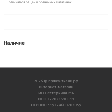
отличаться от цен в розничных магазинах
Наличие
2026 © пряжа-ткани.рф
интернет-магазин
ИП Нестёркина МА
ИНН 772021310811
ОГРНИП 319774600703059