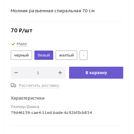
Молния разъемная спиральная 70 см
70
₽
/шт
Мало
черный
белый
желтый
-
В корзину
Рассчитать доставку
Характеристики
Размер/Длина
79d46159-cae4-11ed-bade-6c92bf0cb854