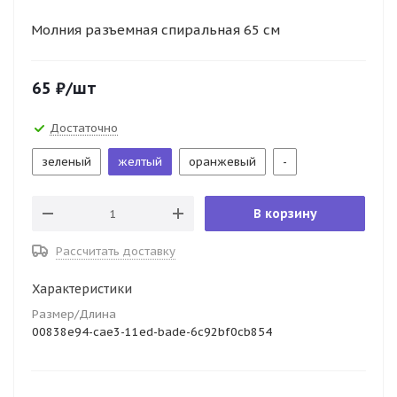
Молния разъемная спиральная 65 см
65
₽
/шт
Достаточно
зеленый
желтый
оранжевый
-
В корзину
Рассчитать доставку
Характеристики
Размер/Длина
00838e94-cae3-11ed-bade-6c92bf0cb854