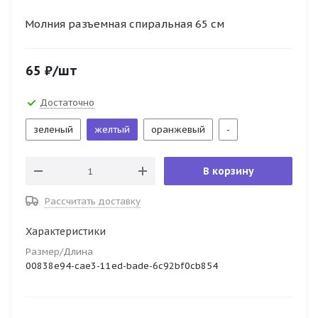
Молния разъемная спиральная 65 см
65
₽
/шт
Достаточно
зеленый
желтый
оранжевый
-
В корзину
Рассчитать доставку
Характеристики
Размер/Длина
00838e94-cae3-11ed-bade-6c92bf0cb854