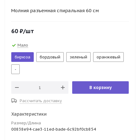
Молния разъемная спиральная 60 см
60
₽
/шт
Мало
бирюза
бордовый
зеленый
оранжевый
-
В корзину
Рассчитать доставку
Характеристики
Размер/Длина
00838e94-cae3-11ed-bade-6c92bf0cb854