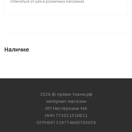
отличаться от цен в розничных магазинах
Наличие
2026 © пряжа-ткани.рф
интернет-магазин
ИП Нестёркина МА
ИНН 772021310811
ОГРНИП 319774600703059