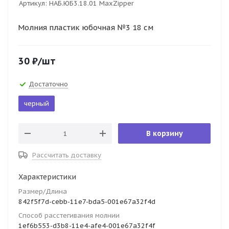
Артикул:
НАБ.ЮБ3.18.01 MaxZipper
Молния пластик юбочная №3 18 см
30
₽
/шт
Достаточно
черный
В корзину
Рассчитать доставку
Характеристики
Размер/Длина
842f5f7d-cebb-11e7-bda5-001e67a32f4d
Способ расстегивания молнии
1ef6b553-d3b8-11e4-afe4-001e67a32f4f