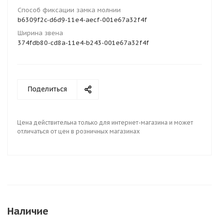
Способ фиксации замка молнии
b6309f2c-d6d9-11e4-aecf-001e67a32f4f
Ширина звена
374fdb80-cd8a-11e4-b243-001e67a32f4f
Поделиться
Цена действительна только для интернет-магазина и может
отличаться от цен в розничных магазинах
Наличие