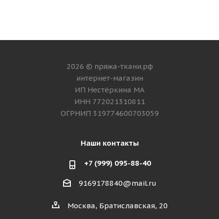
2026 © пряжа-ткани.рф
интернет-магазин
ИП Нестёркина МА
ИНН 772021310811
ОГРНИП 319774600703059
Наши контакты
+7 (999) 095-88-40
9169178840@mail.ru
Москва, Братиславская, 20