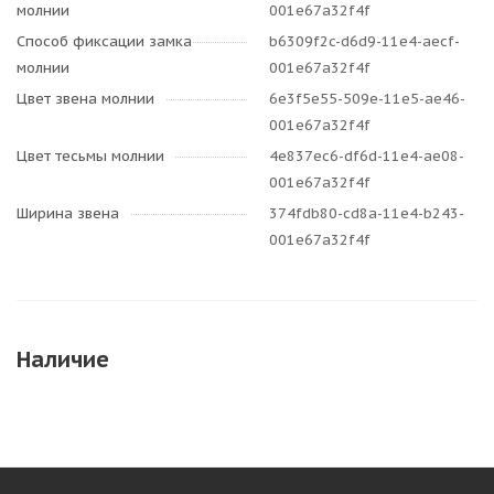
молнии
001e67a32f4f
Способ фиксации замка
b6309f2c-d6d9-11e4-aecf-
молнии
001e67a32f4f
Цвет звена молнии
6e3f5e55-509e-11e5-ae46-
001e67a32f4f
Цвет тесьмы молнии
4e837ec6-df6d-11e4-ae08-
001e67a32f4f
Ширина звена
374fdb80-cd8a-11e4-b243-
001e67a32f4f
Наличие