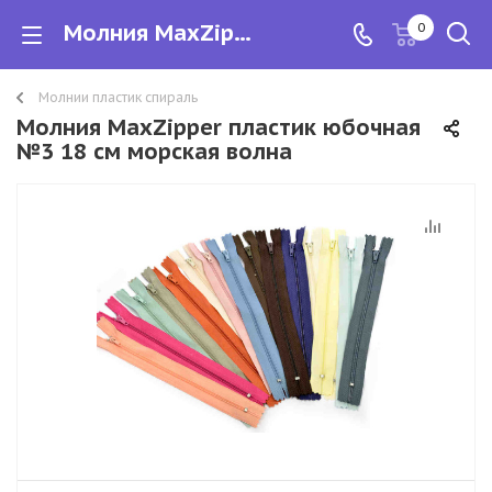
Молния MaxZipper пластик юбочная №3 18 см морская волна
0
Молнии пластик спираль
Молния MaxZipper пластик юбочная
№3 18 см морская волна