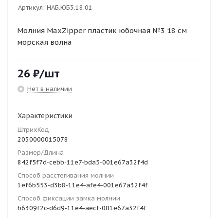
Артикул:
НАБ.ЮБ3.18.01
Молния MaxZipper пластик юбочная №3 18 см
морская волна
26
₽
/шт
Нет в наличии
Характеристики
ШтрихКод
2030000015078
Размер/Длина
842f5f7d-cebb-11e7-bda5-001e67a32f4d
Способ расстегивания молнии
1ef6b553-d3b8-11e4-afe4-001e67a32f4f
Способ фиксации замка молнии
b6309f2c-d6d9-11e4-aecf-001e67a32f4f