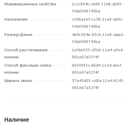
Индивидуальные свойства
1ccc804c-cbd0-11e8-ab01-
54a0508745ba
Назначение
c596a3e5-cc58-11e8-ab01-
54a0508745ba
Размер/Длина
4e0c384e-85c6-11e8-aaed-
54a0508745ba
Способ расстегивания
1ef6b553-d3b8-11e4-afe4-
молнии
001e67a32f4f
Способ фиксации замка
b6309f2c-d6d9-11e4-aecf-
молнии
001e67a32f4f
Ширина звена
57a43d03-cd8a-11e4-b243-
001e67a32f4f
Наличие