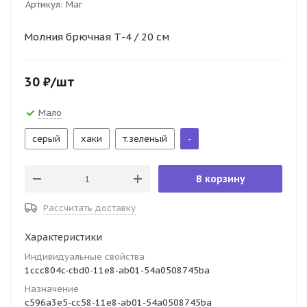
Артикул:
Маг
Молния брючная Т-4 / 20 см
30
₽
/шт
Мало
серый
хаки
т.зеленый
-
В корзину
Рассчитать доставку
Характеристики
Индивидуальные свойства
1ccc804c-cbd0-11e8-ab01-54a0508745ba
Назначение
c596a3e5-cc58-11e8-ab01-54a0508745ba