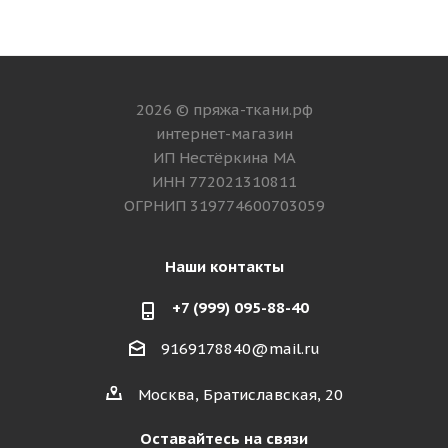
2026 © пряжа-ткани.рф
интернет-магазин
ИП Нестёркина МА
ИНН 772021310811
ОГРНИП 319774600703059
Наши контакты
+7 (999) 095-88-40
9169178840@mail.ru
Москва, Братиславская, 20
Оставайтесь на связи