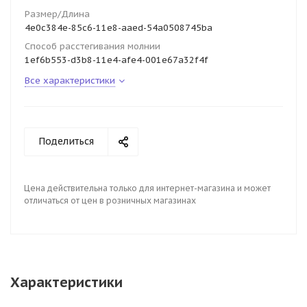
Размер/Длина
4e0c384e-85c6-11e8-aaed-54a0508745ba
Способ расстегивания молнии
1ef6b553-d3b8-11e4-afe4-001e67a32f4f
Все характеристики
Поделиться
Цена действительна только для интернет-магазина и может
отличаться от цен в розничных магазинах
Характеристики