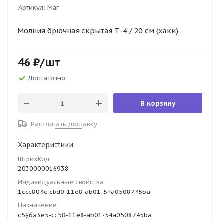
Артикул:
Маг
Молния брючная скрытая Т-4 / 20 см (хаки)
46
₽
/шт
Достаточно
В корзину
Рассчитать доставку
Характеристики
ШтрихКод
2030000016938
Индивидуальные свойства
1ccc804c-cbd0-11e8-ab01-54a0508745ba
Назначение
c596a3e5-cc58-11e8-ab01-54a0508745ba