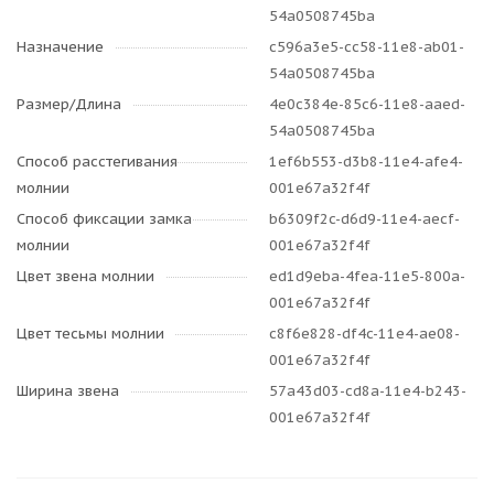
54a0508745ba
Назначение
c596a3e5-cc58-11e8-ab01-
54a0508745ba
Размер/Длина
4e0c384e-85c6-11e8-aaed-
54a0508745ba
Способ расстегивания
1ef6b553-d3b8-11e4-afe4-
молнии
001e67a32f4f
Способ фиксации замка
b6309f2c-d6d9-11e4-aecf-
молнии
001e67a32f4f
Цвет звена молнии
ed1d9eba-4fea-11e5-800a-
001e67a32f4f
Цвет тесьмы молнии
c8f6e828-df4c-11e4-ae08-
001e67a32f4f
Ширина звена
57a43d03-cd8a-11e4-b243-
001e67a32f4f