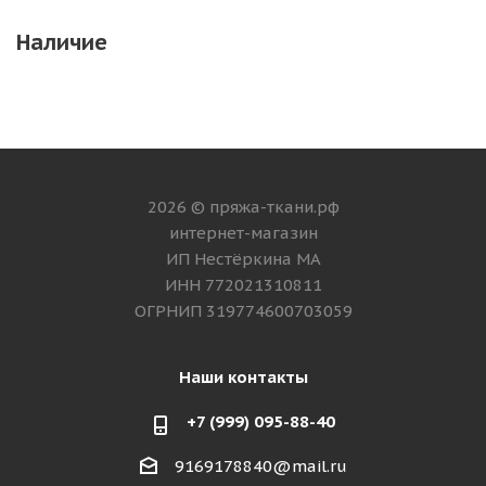
Наличие
2026 © пряжа-ткани.рф
интернет-магазин
ИП Нестёркина МА
ИНН 772021310811
ОГРНИП 319774600703059
Наши контакты
+7 (999) 095-88-40
9169178840@mail.ru