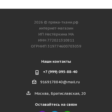
2026 © пряжа-ткани.рф
интернет-магазин
ИП Нестёркина МА
ИНН 772021310811
ОГРНИП 319774600703059
Наши контакты
+7 (999) 095-88-40
9169178840@mail.ru
Москва, Братиславская, 20
Оставайтесь на связи