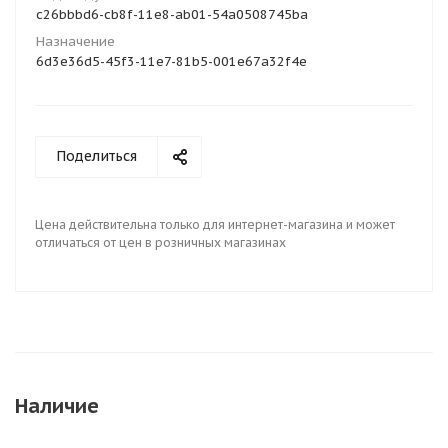
c26bbbd6-cb8f-11e8-ab01-54a0508745ba
Назначение
6d3e36d5-45f3-11e7-81b5-001e67a32f4e
Поделиться
Цена действительна только для интернет-магазина и может
отличаться от цен в розничных магазинах
Наличие