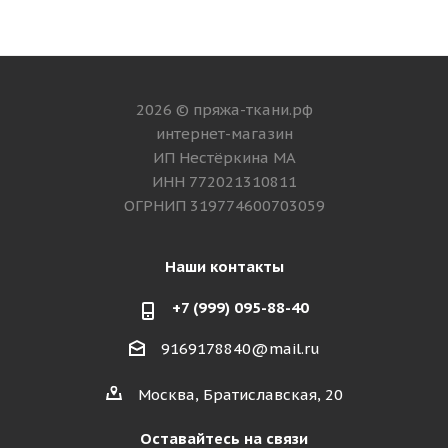
2026 © пряжа-ткани.рф
интернет-магазин
ИП Нестёркина МА
ИНН 772021310811
ОГРНИП 319774600703059
Наши контакты
+7 (999) 095-88-40
9169178840@mail.ru
Москва, Братиславская, 20
Оставайтесь на связи