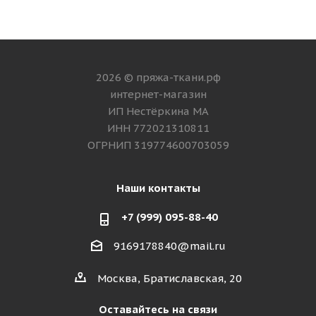
2026 © пряжа-ткани.рф
интернет-магазин
ИП Нестёркина МА
ИНН 772021310811
ОГРНИП 319774600703059
Наши контакты
+7 (999) 095-88-40
9169178840@mail.ru
Москва, Братиславская, 20
Оставайтесь на связи