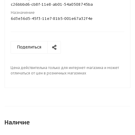
c26bbbd6-cb8f-11e8-ab01-54a0508745ba
Назначение
6d3e36d5-45f3-11e7-81b5-001e67a32f4e
Поделиться
Цена действительна только для интернет-магазина и может
отличаться от цен в розничных магазинах
Наличие