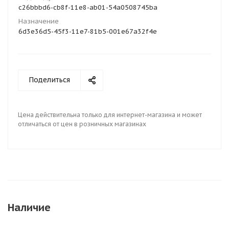
c26bbbd6-cb8f-11e8-ab01-54a0508745ba
Назначение
6d3e36d5-45f3-11e7-81b5-001e67a32f4e
Поделиться
Цена действительна только для интернет-магазина и может
отличаться от цен в розничных магазинах
Наличие