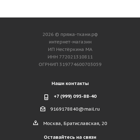
2026 © пряжа-ткани.рф
интернет-магазин
ИП Нестёркина МА
ИНН 772021310811
ОГРНИП 319774600703059
Наши контакты
+7 (999) 095-88-40
9169178840@mail.ru
Москва, Братиславская, 20
Оставайтесь на связи