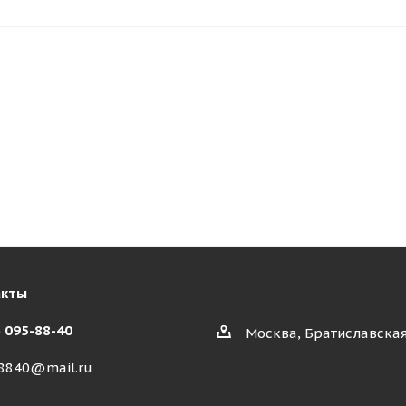
акты
) 095-88-40
Москва, Братиславская
8840@mail.ru