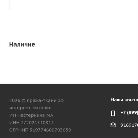
Наличие
Наши конт
2026 © пряжа-ткани.рф
интернет-магазин
+7 (999
ИП Нестёркина МА
ИНН 772021310811
916917
ОГРНИП 319774600703059