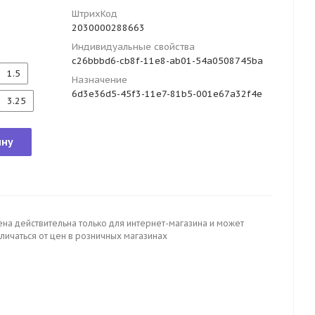
ШтрихКод
2030000288663
Индивидуальные свойства
c26bbbd6-cb8f-11e8-ab01-54a0508745ba
1.5
Назначение
6d3e36d5-45f3-11e7-81b5-001e67a32f4e
3.25
ину
ена действительна только для интернет-магазина и может
личаться от цен в розничных магазинах