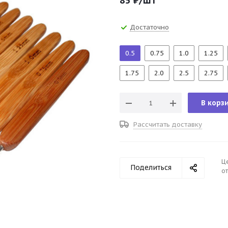
85
₽
/шт
Достаточно
0.5
0.75
1.0
1.25
1.75
2.0
2.5
2.75
В корз
Рассчитать доставку
Ц
Поделиться
от