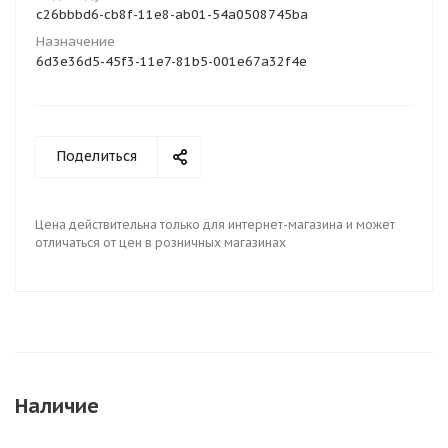
c26bbbd6-cb8f-11e8-ab01-54a0508745ba
Назначение
6d3e36d5-45f3-11e7-81b5-001e67a32f4e
Поделиться
Цена действительна только для интернет-магазина и может
отличаться от цен в розничных магазинах
Наличие