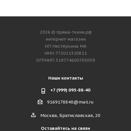
2026 © пряжа-ткани.рф
интернет-магазин
ИП Нестёркина МА
ИНН 772021310811
ОГРНИП 319774600703059
Наши контакты
+7 (999) 095-88-40
9169178840@mail.ru
Москва, Братиславская, 20
Оставайтесь на связи