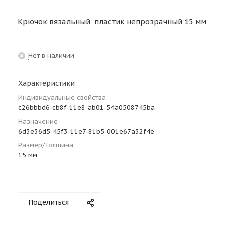
Крючок вязальный пластик непрозрачный 15 мм
Нет в наличии
Характеристики
Индивидуальные свойства
c26bbbd6-cb8f-11e8-ab01-54a0508745ba
Назначение
6d3e36d5-45f3-11e7-81b5-001e67a32f4e
Размер/Толщина
15 мм
Поделиться