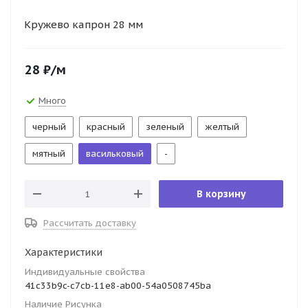
Кружево капрон 28 мм
28
₽
/м
Много
черный
красный
зеленый
желтый
мятный
васильковый
-
В корзину
Рассчитать доставку
Характеристики
Индивидуальные свойства
41c33b9c-c7cb-11e8-ab00-54a0508745ba
Наличие Рисунка