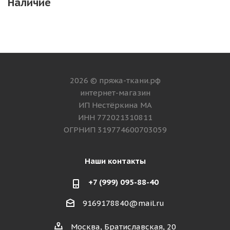
Наличие
2026 © пряжа-ткани.рф
интернет-магазин
ИП Нестёркина МА
ИНН 772021310811
ОГРНИП 319774600703059
Наши контакты
+7 (999) 095-88-40
9169178840@mail.ru
Москва, Братиславская, 20