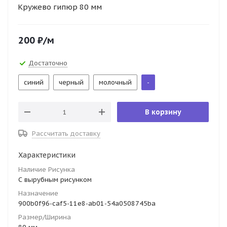
Кружево гипюр 80 мм
200
₽
/м
Достаточно
синий
черный
молочный
-
В корзину
Рассчитать доставку
Характеристики
Наличие Рисунка
С вырубным рисунком
Назначение
900b0f96-caf5-11e8-ab01-54a0508745ba
Размер/Ширина