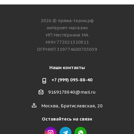
2026 © пряжа-ткани.рф
интернет-магазин
ИП Нестёркина МА
ИНН 772021310811
ОГРНИП 319774600703059
Наши контакты
+7 (999) 095-88-40
9169178840@mail.ru
Москва, Братиславская, 20
Оставайтесь на связи