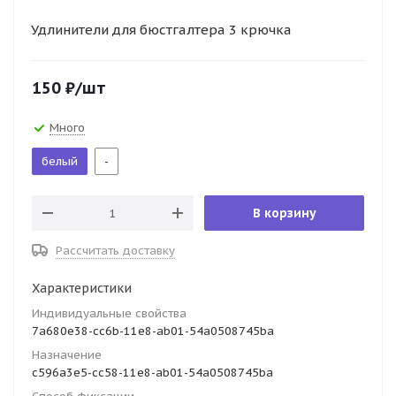
Удлинители для бюстгалтера 3 крючка
150
₽
/шт
Много
белый
-
В корзину
Рассчитать доставку
Характеристики
Индивидуальные свойства
7a680e38-cc6b-11e8-ab01-54a0508745ba
Назначение
c596a3e5-cc58-11e8-ab01-54a0508745ba