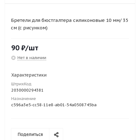
Бретели для бюстгалтера силиконовые 10 мм/ 35
см (с рисунком)
90
₽
/шт
Нет в наличии
Характеристики
ШтрихКод
2030000294381
Назначение
c596a3e5-cc58-11e8-ab01-54a0508745ba
Поделиться