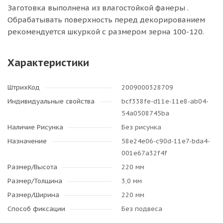
Заготовка выполнена из влагостойкой фанеры .
Обрабатывать поверхность перед декорированием
рекомендуется шкуркой с размером зерна 100-120.
Характеристики
ШтрихКод
2009000328709
Индивидуальные свойства
bcf338fe-d11e-11e8-ab04-
54a0508745ba
Наличие Рисунка
Без рисунка
Назначение
58e24e06-c90d-11e7-bda4-
001e67a32f4f
Размер/Высота
220 мм
Размер/Толщина
3,0 мм
Размер/Ширина
220 мм
Способ фиксации
Без подвеса