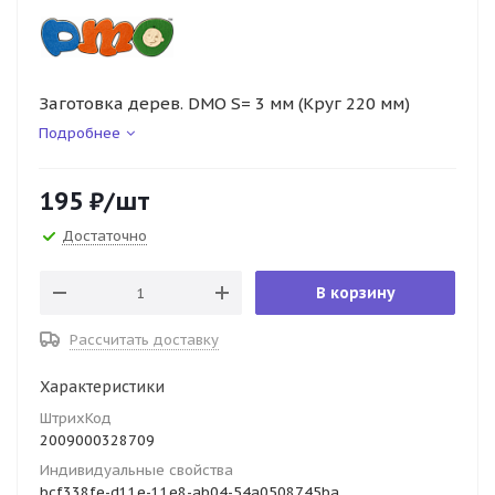
Заготовка дерев. DMO S= 3 мм (Круг 220 мм)
Подробнее
195
₽
/шт
Достаточно
В корзину
Рассчитать доставку
Характеристики
ШтрихКод
2009000328709
Индивидуальные свойства
bcf338fe-d11e-11e8-ab04-54a0508745ba