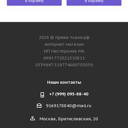
В корзину
В корзину
2026 © пряжа-ткани.рф
интернет-магазин
ИП Нестёркина МА
ИНН 772021310811
ОГРНИП 319774600703059
Наши контакты
+7 (999) 095-88-40
9169178840@mail.ru
Москва, Братиславская, 20