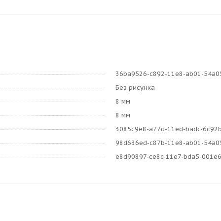
36ba9526-c892-11e8-ab01-54a0
Без рисунка
8 мм
8 мм
3085c9e8-a77d-11ed-badc-6c92
98d636ed-c87b-11e8-ab01-54a0
e8d90897-ce8c-11e7-bda5-001e