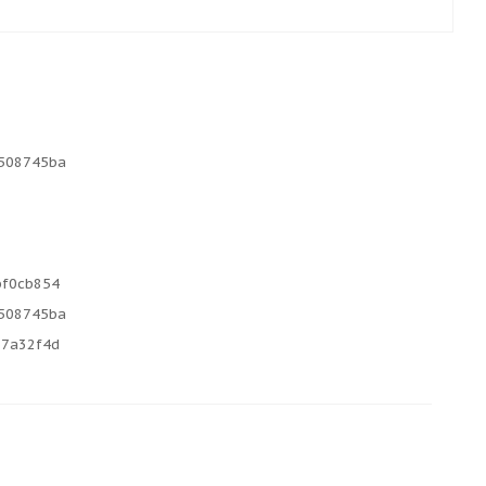
508745ba
bf0cb854
508745ba
67a32f4d