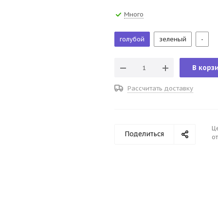
Много
голубой
зеленый
-
В корз
Рассчитать доставку
Ц
Поделиться
от