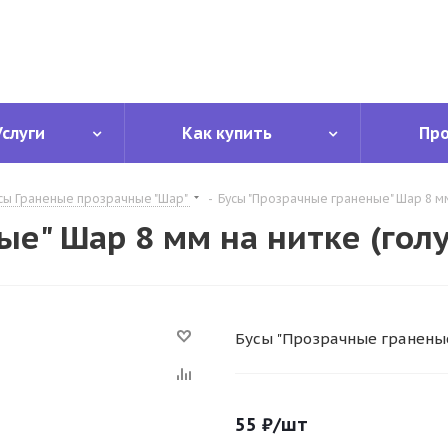
Услуги
Как купить
Пр
сы Граненые прозрачные "Шар"
-
Бусы "Прозрачные граненые" Шар 8 мм
е" Шар 8 мм на нитке (гол
Бусы "Прозрачные граненые
55
₽
/шт