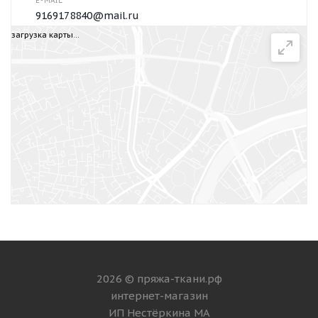
E-MAIL
9169178840@mail.ru
загрузка карты...
Написать сообщение
2026 © пряжа-ткани.рф
интернет-магазин
ИП Нестёркина МА