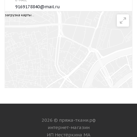
E-MAIL
9169178840@mail.ru
загрузка карты...
Написать сообщение
2026 © пряжа-ткани.рф
интернет-магазин
ИП Нестёркина МА